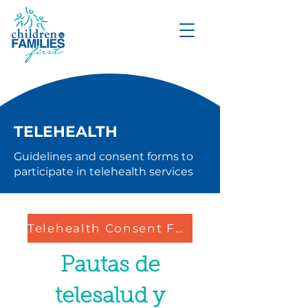
DONATE
TELEHEALTH
Guidelines and consent forms to
participate in telehealth services
Telehealth Consent Form
Pautas de
telesalud y