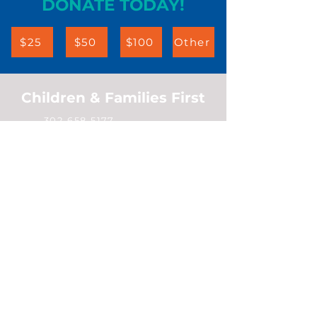
DONATE TODAY!
$25
$50
$100
Other
Children & Families First
302-658-5177
info@cffde.org
Administrative
Headquarters
555 Justison Street
Wilmington, DE 19801