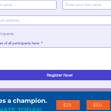
icipants
s of all participants here:
*
Register Now!
es a champion.
$25
$50
NATE TODAY!