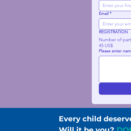
Email
*
REGISTRATION
Number of part
45 US$
Please enter name
Every child deserv
Will it be you?
DO