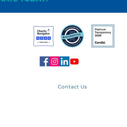
st
arters
Contact Us
Privacy Policy | Terms of Use

es our information gathering and dissemination pract