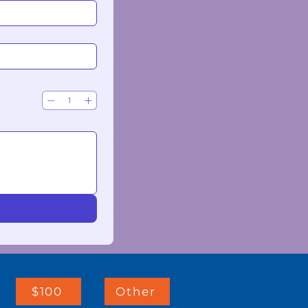
$100
Other